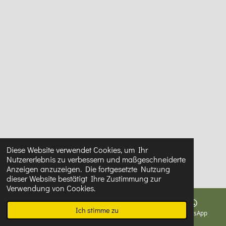
Datenschutz
|
Impressum
|
Kontakt
Diese Website verwendet Cookies, um Ihr
© 2024 - 2026 Tischler-Huth.de
Nutzererlebnis zu verbessern und maßgeschneiderte
Anzeigen anzuzeigen. Die fortgesetzte Nutzung
Mit Unterstützung von
Webador
dieser Website bestätigt Ihre Zustimmung zur
Verwendung von Cookies.
Ich stimme zu
E-Mail
Telefon
Instagram
WhatsApp